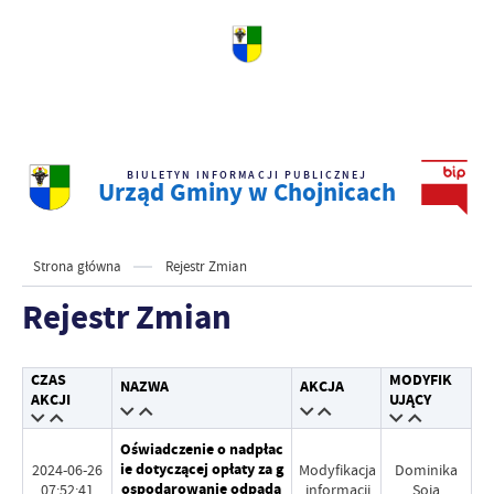
BIULETYN INFORMACJI PUBLICZNEJ
Urząd Gminy w Chojnicach
Strona główna
Rejestr Zmian
Rejestr Zmian
CZAS
MODYFIK
NAZWA
AKCJA
AKCJI
UJĄCY
Oświadczenie o nadpłac
ie dotyczącej opłaty za g
2024-06-26
Modyfikacja
Dominika
ospodarowanie odpada
07:52:41
informacji
Soja