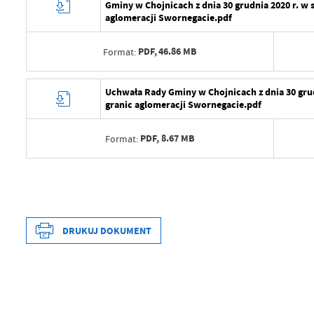
Gminy w Chojnicach z dnia 30 grudnia 2020 r. w 
aglomeracji Swornegacie.pdf
PDF,
46.86 MB
Format:
Data wytworzenia
2025
Uchwała Rady Gminy w Chojnicach z dnia 30 grud
granic aglomeracji Swornegacie.pdf
Wytworzył
Iren
PDF,
8.67 MB
Format:
Data opublikowania
2025
Opublikował
Iren
Data wytworzenia
2025
Data ostatniej aktualizacji
2025
Wytworzył
Iren
Ostatnio zaktualizował
Iren
Data opublikowania
2025
DRUKUJ DOKUMENT
Data wytworzenia
2024
Opublikował
Iren
Wytworzył
Mari
Data ostatniej aktualizacji
2025
Data opublikowania
2024
Ostatnio zaktualizował
Iren
Opublikował
Mari