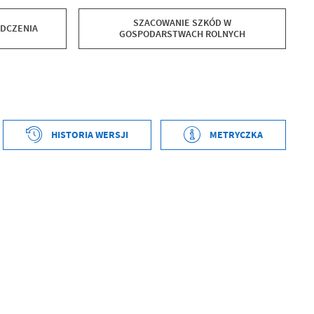
SZACOWANIE SZKÓD W
ADCZENIA
GOSPODARSTWACH ROLNYCH
tworzenia
2024-01-15 08:59:57
HISTORIA WERSJI
METRYCZKA
ył
Mariusz Karasiewicz
ublikowania
2024-01-15 09:01:57
ował
Mariusz Karasiewicz
tniej aktualizacji
2024-05-15 14:47:55
 zaktualizował
Benedykt Kulesza