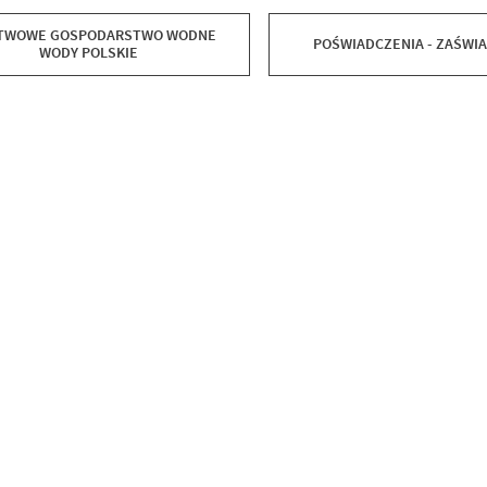
TWOWE GOSPODARSTWO WODNE
POŚWIADCZENIA - ZAŚWI
WODY POLSKIE
Data wy
Wytworz
Data op
Opublik
Data osta
Ostatnio