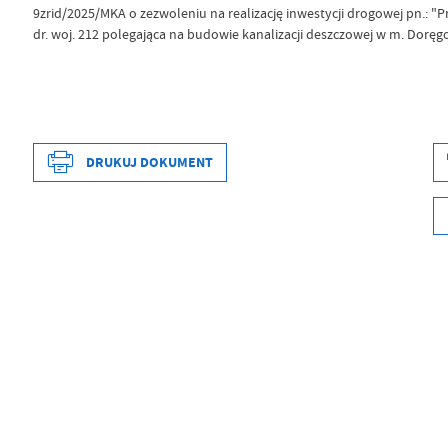
9zrid/2025/MKA o zezwoleniu na realizację inwestycji drogowej pn.: 
dr. woj. 212 polegająca na budowie kanalizacji deszczowej w m. Doręg
Data wytworzenia
2025-09-11 13:5
DRUKUJ DOKUMENT
Wytworzył
Angelika Ollik
Data opublikowania
2025-09-11 13:5
Opublikował
Angelika Ollik
Data ostatniej aktualizacji
2025-09-11 13:5
Ostatnio zaktualizował
Angelika Ollik