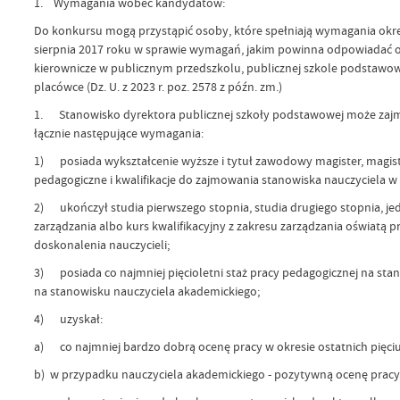
1. Wymagania wobec kandydatów:
Do konkursu mogą przystąpić osoby, które spełniają wymagania okre
sierpnia 2017 roku w sprawie wymagań, jakim powinna odpowiadać o
kierownicze w publicznym przedszkolu, publicznej szkole podstawow
placówce (Dz. U. z 2023 r. poz. 2578 z późn. zm.)
1. Stanowisko dyrektora publicznej szkoły podstawowej może zaj
łącznie następujące wymagania:
1) posiada wykształcenie wyższe i tytuł zawodowy magister, magist
pedagogiczne i kwalifikacje do zajmowania stanowiska nauczyciela w 
2) ukończył studia pierwszego stopnia, studia drugiego stopnia, je
zarządzania albo kurs kwalifikacyjny z zakresu zarządzania oświatą
doskonalenia nauczycieli;
3) posiada co najmniej pięcioletni staż pracy pedagogicznej na stan
na stanowisku nauczyciela akademickiego;
4) uzyskał:
a) co najmniej bardzo dobrą ocenę pracy w okresie ostatnich pięciu
b) w przypadku nauczyciela akademickiego - pozytywną ocenę pracy w 