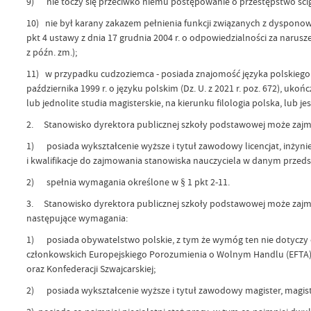
9) nie toczy się przeciwko niemu postępowanie o przestępstwo ścig
10) nie był karany zakazem pełnienia funkcji związanych z dyspono
pkt 4 ustawy z dnia 17 grudnia 2004 r. o odpowiedzialności za narusze
z późn. zm.);
11) w przypadku cudzoziemca - posiada znajomość języka polskiego
października 1999 r. o języku polskim (Dz. U. z 2021 r. poz. 672), uko
lub jednolite studia magisterskie, na kierunku filologia polska, lub 
2. Stanowisko dyrektora publicznej szkoły podstawowej może zaj
1) posiada wykształcenie wyższe i tytuł zawodowy licencjat, inżyn
i kwalifikacje do zajmowania stanowiska nauczyciela w danym przed
2) spełnia wymagania określone w § 1 pkt 2-11.
3. Stanowisko dyrektora publicznej szkoły podstawowej może zajmo
następujące wymagania:
1) posiada obywatelstwo polskie, z tym że wymóg ten nie dotyczy o
członkowskich Europejskiego Porozumienia o Wolnym Handlu (EFTA
oraz Konfederacji Szwajcarskiej;
2) posiada wykształcenie wyższe i tytuł zawodowy magister, magist