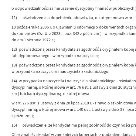
o odpowiedzialności za naruszenie dyscypliny finansów publicznych(Dz.
11) oświadczenia o dopełnieniu obowiązku, o którym mowa w art. 7 u
18 października 2006 r. o ujawnianiu informacji o dokumentach organ
dokumentów (Dz. U. z 2023 r. poz. 342 z późn. zm.) - w przypadku k
dniem 1 sierpnia 1972 r.;
12) poświadczoną przez kandydata za zgodność z oryginałem kopię
lub dyplomowanego - w przypadku nauczyciela;
13) poświadczoną przez kandydata za zgodność z oryginałem kopię
w przypadku nauczyciela i nauczyciela akademickiego;
14) w przypadku nauczyciela i nauczyciela akademickiego - oświadcz
dyscyplinarną, o której mowa w art. 76 ust. 1 ustawy z dnia 26 stycznia 
zm.) lub karą dyscyplinarną, o której mowa
w art. 276 ust. 1 ustawy z dnia 20 lipca 2018 r. - Prawo o szkolnictwie w
dyscyplinarną, o której mowa w art. 140 ust. 1 ustawy z dnia 27 lipca 
z późn. zm.);
15) oświadczenie, że kandydat ma pełną zdolność do czynności praw
Oferty należy składać w zamkniętych kopertach, z podaniem danych 