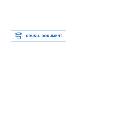
Data wytworzenia
DRUKUJ DOKUMENT
Wytworzył
Data opublikowania
Opublikował
Data ostatniej aktualizacji
Ostatnio zaktualizował