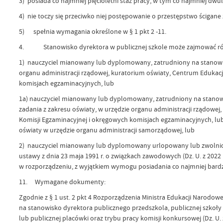
3) posiada co najmniej pięcioletni staż pracy, w tym co najmniej dwu
4) nie toczy się przeciwko niej postępowanie o przestępstwo ścigan
5) spełnia wymagania określone w § 1 pkt 2 -11.
4. Stanowisko dyrektora w publicznej szkole może zajmować ró
1) nauczyciel mianowany lub dyplomowany, zatrudniony na stanowi
organu administracji rządowej, kuratorium oświaty, Centrum Edukacji
komisjach egzaminacyjnych, lub
1a) nauczyciel mianowany lub dyplomowany, zatrudniony na stanowi
zadania z zakresu oświaty, w urzędzie organu administracji rządowej,
Komisji Egzaminacyjnej i okręgowych komisjach egzaminacyjnych, lub
oświaty w urzędzie organu administracji samorządowej, lub
2) nauczyciel mianowany lub dyplomowany urlopowany lub zwolnio
ustawy z dnia 23 maja 1991 r. o związkach zawodowych (Dz. U. z 2022 
w rozporządzeniu, z wyjątkiem wymogu posiadania co najmniej bardz
11. Wymagane dokumenty:
Zgodnie z § 1 ust. 2 pkt 4 Rozporządzenia Ministra Edukacji Narodowe
na stanowisko dyrektora publicznego przedszkola, publicznej szko
lub publicznej placówki oraz trybu pracy komisji konkursowej (Dz. U.