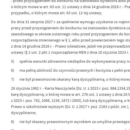
- przed przystąpieniem do konkursu na stanowisko dyrektora albo 
o którym mowa w art. 63 ust. 11 ustawy z dnia 14 grudnia 2016 r. - P
przypadku, o którym mowa art. 63 ust. 12 tej ustawy;
Do dnia 31 sierpnia 2027 r. za spełnienie wymogu uzyskania co najmni
pracy przed przystąpieniem do konkursu na stanowisko dyrektora u
zawodowego w okresie ostatniego roku przed przystąpieniem do ko
rozporządzenia zmienianego w § 1, albo przed powierzeniem tego st
z dnia 14 grudnia 2016 r. - Prawo oświatowe, jeżeli nie przeprowadzo
ustawy (§ 2 ust. 2 pkt 1 rozporządzenia MEN z dnia 10 stycznia 2023 r. - 
5) spełnia warunki zdrowotne niezbędne do wykonywania pracy na
6) ma pełną zdolność do czynności prawnych i korzysta z pełni pra
7) nie był prawomocnie ukarany karą dyscyplinarną, o której mowa w
26 stycznia 1982 r. - Karta Nauczyciela (Dz. U. z 2023 r. poz. 984,1334
karą dyscyplinarną, o której mowa w art. 276 ust. 1 ustawy z dnia 20 l
z 2023 r. poz. 742, 1088, 1234, 1872 i 2005), lub karą dyscyplinarną, o k
Prawo o szkolnictwie wyższym (Dz. U. z 2017 r. poz. 2183 z późn. zm.
dyscyplinarne;
8) nie był skazany prawomocnym wyrokiem za umyślne przestępst