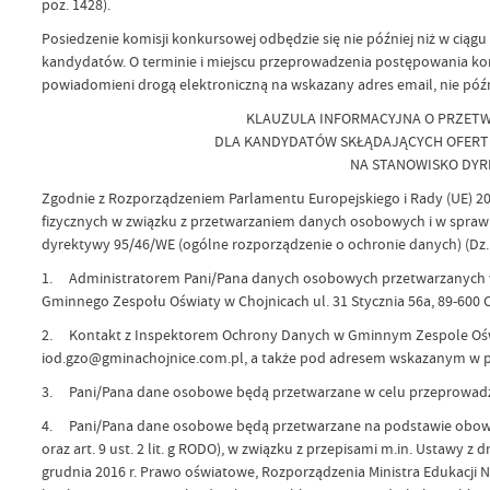
poz. 1428).
Posiedzenie komisji konkursowej odbędzie się nie później niż w ciąg
kandydatów. O terminie i miejscu przeprowadzenia postępowania ko
powiadomieni drogą elektroniczną na wskazany adres email, nie późn
KLAUZULA INFORMACYJNA O PRZET
DLA KANDYDATÓW SKŁĄDAJĄCYCH OFER
NA STANOWISKO DYR
Zgodnie z Rozporządzeniem Parlamentu Europejskiego i Rady (UE) 201
fizycznych w związku z przetwarzaniem danych osobowych i w spraw
dyrektywy 95/46/WE (ogólne rozporządzenie o ochronie danych) (Dz. Ur
1. Administratorem Pani/Pana danych osobowych przetwarzanych w
Gminnego Zespołu Oświaty w Chojnicach ul. 31 Stycznia 56a, 89-600 Ch
2. Kontakt z Inspektorem Ochrony Danych w Gminnym Zespole Oświ
iod.gzo@gminachojnice.com.pl, a także pod adresem wskazanym w pk
3. Pani/Pana dane osobowe będą przetwarzane w celu przeprowadze
4. Pani/Pana dane osobowe będą przetwarzane na podstawie obowiązku
oraz art. 9 ust. 2 lit. g RODO), w związku z przepisami m.in. Ustawy 
grudnia 2016 r. Prawo oświatowe, Rozporządzenia Ministra Edukacji N