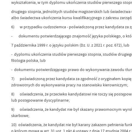
wykształcenia, w tym dyplomu ukończenia studiów pierwszeg
drugiego stopnia, jednolitych studiów magisterskich lub świadectw
albo świadectwa ukończenia kursu kwalifikacyjnego z zakresu zarząd
6) w przypadku cudzoziemca - poświadczoną przez kandydata za zg
- dokumentu potwierdzającego znajomość języka polskiego, o któ
7 października 1999 r. o języku polskim (Dz. U. z 2021 r. poz. 672), lub
- dyplomu ukończenia studiów pierwszego stopnia, studiów drugiego 
filologia polska, lub
- dokumentu potwierdzającego prawo do wykonywania zawodu tłumac
7) poświadczoną przez kandydata za zgodność z oryginałem kopię 
zdrowotnych do wykonywania pracy na stanowisku kierowniczym;
8) oświadczenia, że przeciwko kandydatowi nie toczy się postępowa
lub postępowanie dyscyplinarne;
9) oświadczenia, że kandydat nie był skazany prawomocnym wyro
skarbowe;
10) oświadczenia, że kandydat nie był karany zakazem pełnienia fu
o którym mowa w art. 31 ust. 1 pkt 4 ustawy z dnia 17 grudnia 2004 r.