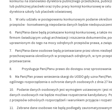
konkursu na stanowisko dyrektora publicznego przedszkola, public
lub publicznej placówki oraz trybu pracy komisji konkursowej w c
dyrektora szkoły lub placówki oświatowej.
5. W celu udziału w postępowaniu konkursowym podanie określon
przepisów - konsekwencją niepodania danych będzie niedopuszczen
6. Pani/Pana dane będą przekazane komisji konkursowej, a także 
firmom świadczącym usługi archiwizacji i niszczenia dokumentów
uprawnionym do tego na mocy odrębnych przepisów prawa, a związan
7. Pani/Pana dane osobowe będą przetwarzane przez okres niezbędn
przechowywania określonych w przepisach odrębnych, w tym przepis
przetwarzanie.
8. Przysługuje Pani/Panu prawo do dostępu oraz sprostowania 
9. Ma Pani/Pan prawo wniesienia skargi do UODO gdy uzna Pani/Pan
ogólnego rozporządzenia o ochronie danych osobowych z dnia 27 kwie
10. Podanie danych osobowych jest wymogiem ustawowym i jest ni
danych osobowych nie będzie możliwe rozpatrzenie kandydatury. 
z przepisów odnośnych rozporządzeń i warunkiem przyjęcia i rozpat
11. Zebrane dane osobowe nie będą podlegały zautomatyzowanym 