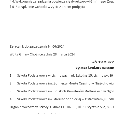
§ 4. Wykonanie zarządzenia powierza się dyrektorowi Gminnego Zes
§ 5. Zarządzenie wchodzi w życie z dniem podjęcia.
Załącznik do zarządzenia Nr 66/2024
Wójta Gminy Chojnice z dnia 28 marca 2024 r.
WÓJT GMINY 
ogłasza konkurs na sta
1) Szkoła Podstawowa w Lichnowach, ul. Szkolna 15, Lichnowy, 89 -
2) Szkoła Podstawowa im. Żołnierzy Monte Cassino w Nieżychowicac
3) Szkoła Podstawowa im. Polskich Kawalerów Maltańskich w Ogorzel
4) Szkoły Podstawowa im. Marii Konopnickiej w Ostrowitem, ul. Szko
Organ prowadzący Szkoły: GMINA CHOJNICE, ul. 31 Stycznia 56a, 89 - 