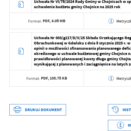
Uchwała Nr VI/79/2024 Rady Gminy w Chojnicach w s
uchwalenia budżetu gminy Chojnice na 2025 rok
PDF,
4.09 MB
Format:
Metrycz
Data wytworzenia
2024-12-23 14:14:23
Uchwała Nr 003/g217/D/V/25 Składu Orzekającego Reg
Obrachunkowej w Gdańsku z dnia 8 stycznia 2025 r. w
Wytworzył
Dominika Soja
opinii o możliwości sfinansowania planowanego defi
określonego w uchwale budżetowej gminy Chojnice na
Data opublikowania
2024-12-23 14:14:56
prawidłowości planowanej kwoty długu gminy Chojta 
wynikającej z planowanych i zaciągnięnice na latych
Opublikował
Dominika Soja
PDF,
105.78 KB
Format:
Metrycz
Data ostatniej aktualizacji
2025-01-15 06:18:05
Ostatnio zaktualizował
Dominika Soja
Data wytworzenia
2025-01-15 07:16:58
Wytworzył
Dominika Soja
DRUKUJ DOKUMENT
HIS
Data opublikowania
2025-01-15 07:18:03
M
Opublikował
Dominika Soja