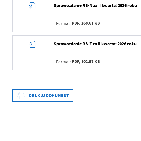
Sprawozdanie RB-N za II kwartał 2026 roku
Data ostatniej aktualizacji
Wytworzył
Ostatnio zaktualizował
PDF,
260.61 KB
Format:
Data opublikowania
Opublikował
Data wytworzenia
Sprawozdanie RB-Z za II kwartał 2026 roku
Data ostatniej aktualizacji
Wytworzył
Ostatnio zaktualizował
PDF,
102.57 KB
Format:
Data opublikowania
Opublikował
Data wytworzenia
Data ostatniej aktualizacji
Wytworzył
DRUKUJ DOKUMENT
Ostatnio zaktualizował
Data opublikowania
Opublikował
Data wytworzenia
Data ostatniej aktualizacji
Wytworzył
Ostatnio zaktualizował