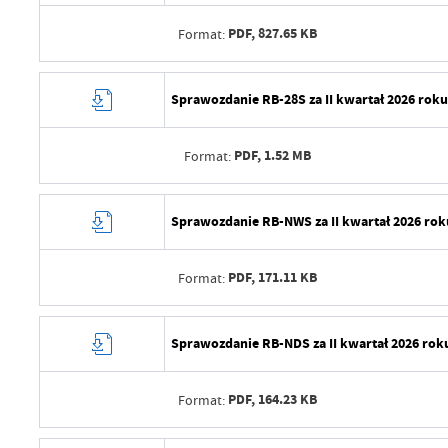
PDF,
827.65 KB
Format:
Data wytworzenia
Sprawozdanie RB-28S za II kwartał 2026 rok
Wytworzył
PDF,
1.52 MB
Format:
Data opublikowania
Opublikował
Data wytworzenia
Sprawozdanie RB-NWS za II kwartał 2026 rok
Data ostatniej aktualizacji
Wytworzył
Ostatnio zaktualizował
PDF,
171.11 KB
Format:
Data opublikowania
Opublikował
Data wytworzenia
Sprawozdanie RB-NDS za II kwartał 2026 rok
Data ostatniej aktualizacji
Wytworzył
Ostatnio zaktualizował
PDF,
164.23 KB
Format:
Data opublikowania
Opublikował
Data wytworzenia