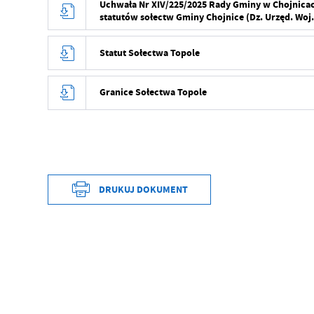
Uchwała Nr XIV/225/2025 Rady Gminy w Chojnicach
statutów sołectw Gminy Chojnice (Dz. Urzęd. Woj. 
Statut Sołectwa Topole
Granice Sołectwa Topole
DRUKUJ DOKUMENT