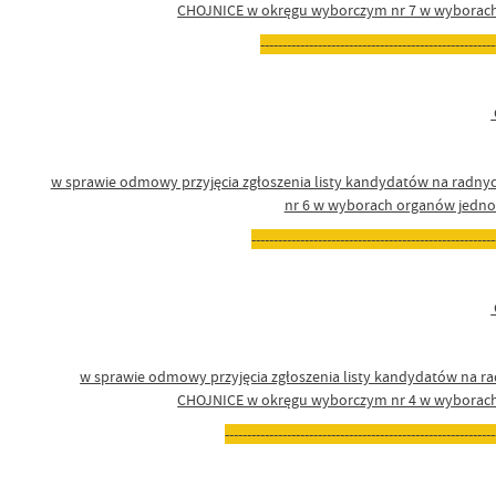
CHOJNICE w okręgu wyborczym nr 7 w wyborach o
-----------------------------------------------------
w sprawie odmowy przyjęcia zgłoszenia listy kandydatów na r
nr 6 w wyborach organów jednos
-------------------------------------------------------
w sprawie odmowy przyjęcia zgłoszenia listy kandydatów
CHOJNICE w okręgu wyborczym nr 4 w wyborach o
-------------------------------------------------------------