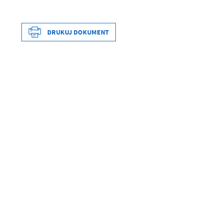
DRUKUJ DOKUMENT
Data wytworzenia
Wytworzył
Data opublikowania
Opublikował
Data ostatniej aktualizacji
Ostatnio zaktualizował