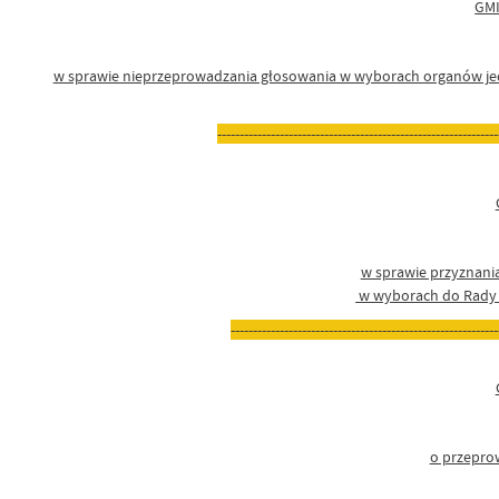
GM
w sprawie nieprzeprowadzania głosowania w wyborach organów jedn
---------------------------------------------------------------
w sprawie przyznan
w wyborach do Rady G
------------------------------------------------------------
o przepro