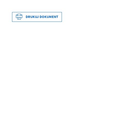
DRUKUJ DOKUMENT
Data wytworzenia
Wytworzył
Data opublikowania
Opublikował
Data ostatniej aktualizacji
Ostatnio zaktualizował