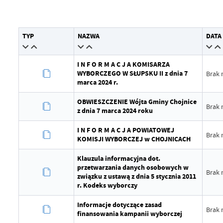
Data wytworzenia
2
Wytworzył
M
TYP
NAZWA
DATA
Data opublikowania
2
I N F O R M A C J A KOMISARZA
WYBORCZEGO W SŁUPSKU II z dnia 7
Brak 
Opublikował
M
marca 2024 r.
Data ostatniej aktualizacji
2
OBWIESZCZENIE Wójta Gminy Chojnice
Brak 
z dnia 7 marca 2024 roku
Ostatnio zaktualizował
M
I N F O R M A C J A POWIATOWEJ
Brak 
KOMISJI WYBORCZEJ w CHOJNICACH
Klauzula informacyjna dot.
przetwarzania danych osobowych w
Brak 
związku z ustawą z dnia 5 stycznia 2011
r. Kodeks wyborczy
Informacje dotyczące zasad
Brak 
finansowania kampanii wyborczej