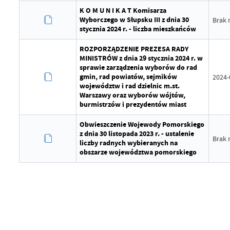
K O M U N I K A T Komisarza
Wyborczego w Słupsku III z dnia 30
Brak 
stycznia 2024 r. - liczba mieszkańców
ROZPORZĄDZENIE PREZESA RADY
MINISTRÓW z dnia 29 stycznia 2024 r. w
sprawie zarządzenia wyborów do rad
gmin, rad powiatów, sejmików
2024-
województw i rad dzielnic m.st.
Warszawy oraz wyborów wójtów,
burmistrzów i prezydentów miast
Obwieszczenie Wojewody Pomorskiego
z dnia 30 listopada 2023 r. - ustalenie
Brak 
liczby radnych wybieranych na
obszarze województwa pomorskiego