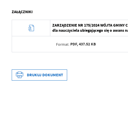
ZAŁĄCZNIKI
ZARZĄDZENIE NR 175/2024 WÓJTA GMINY CHOJ
dla nauczyciela ubiegającego się o awans 
PDF,
437.52 KB
Format:
Data wytworzenia
Wytworzył
DRUKUJ DOKUMENT
Data opublikowania
Opublikował
Data wytworzenia
Data ostatniej aktualizacji
Wytworzył
Ostatnio zaktualizował
Data opublikowania