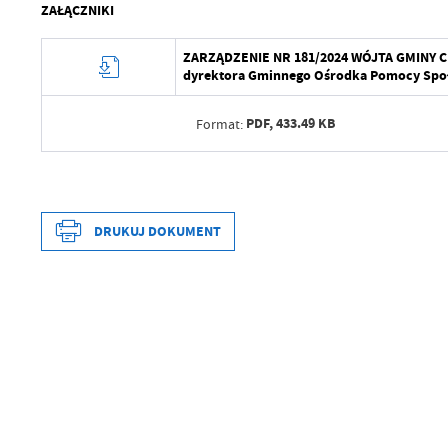
ZAŁĄCZNIKI
ZARZĄDZENIE NR 181/2024 WÓJTA GMINY CHOJ
dyrektora Gminnego Ośrodka Pomocy Społ
PDF,
433.49 KB
Format:
Data wytworzenia
Wytworzył
DRUKUJ DOKUMENT
Data opublikowania
Opublikował
Data wytworzenia
Data ostatniej aktualizacji
Wytworzył
Ostatnio zaktualizował
Data opublikowania
Opublikował