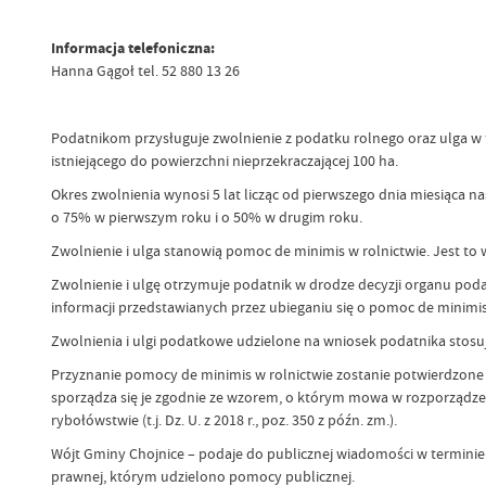
Informacja telefoniczna:
Hanna Gągoł tel. 52 880 13 26
Podatnikom przysługuje zwolnienie z podatku rolnego oraz ulga 
istniejącego do powierzchni nieprzekraczającej 100 ha.
Okres zwolnienia wynosi 5 lat licząc od pierwszego dnia miesiąca
o 75% w pierwszym roku i o 50% w drugim roku.
Zwolnienie i ulga stanowią pomoc de minimis w rolnictwie. Jest to
Zwolnienie i ulgę otrzymuje podatnik w drodze decyzji organu pod
informacji przedstawianych przez ubieganiu się o pomoc de minimis
Zwolnienia i ulgi podatkowe udzielone na wniosek podatnika stosu
Przyznanie pomocy de minimis w rolnictwie zostanie potwierdzone
sporządza się je zgodnie ze wzorem, o którym mowa w rozporządzen
rybołówstwie (t.j. Dz. U. z 2018 r., poz. 350 z późn. zm.).
Wójt Gminy Chojnice – podaje do publicznej wiadomości w terminie
prawnej, którym udzielono pomocy publicznej.