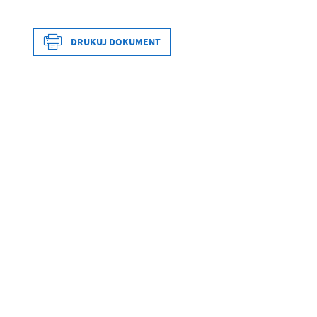
DRUKUJ DOKUMENT
Data wytworzenia
Wytworzył
Data opublikowania
Opublikował
Data ostatniej aktualizacji
Ostatnio zaktualizował