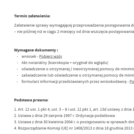
Termin załatwienia:
Załatwienie sprawy wymagającej przeprowadzenia postępowania dow
– nie później niż w ciągu 2 miesięcy od dnia wszczęcia postępowania
Wymagane dokumenty :
-
wniosek -
Pobierz wzór
-
Akt notarialny (kserokopia + oryginał do wglądu)
-
oświadczenie o otrzymanej / nieotrzymanej pomocy de minimis
-
zaświadczenie lub oświadczenie o otrzymanej pomocy de mini
-
formularz informacji przedstawianych przez wnioskodawcę -
Po
Podstawa prawna:
1. Art. 12 ust. 1 pkt 4, ust. 3 – 8 i ust. 12 pkt 1, art. 13d ustawy z d
2. Ustawa z dnia 29 sierpnia 1997 r. Ordynacja podatkowa
3. Ustawa z dnia 30 kwietnia 2004 r. o postępowaniu w sprawach d
4. Rozporządzenie Komisji (UE) nr 1408/2013 z dnia 18 grudnia 2013